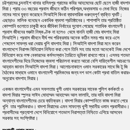
চট্টগ্রামের চন্দনাইশ থানার হাসিমপুর গ্রামের কবির আহমেদের ছোট ছেলে হাজী বাদশা
মিয়া। প্রায় ৩৩ বছরের প্রবাস জীবনে কঠিন পরিশ্রম,অধ্যবসায় ও মেধা দিয়ে নিজের
নামের সাথে যুক্ত করেছেন সিআইপি কিংবা ব্যাবসায়িক গুরুত্বপূর্ণ ব্যক্তি শব্দটি ;
এছাড়াও মালিক বনেছেন একাধিক ব্যবসা প্রতিষ্ঠানের। পাশাপাশি তার প্রতিষ্ঠিত
কোম্পানি গুলোতে চাকুরী করে জীবিকা নির্বাহের সুযোগ পেয়েছে শতাধিক বাংলাদেশী।
প্রবাস জীবনের শুরুটা নিষ্কণ্টক না হলেও থেমে যাননি হাজী মোঃ বাদশাহ মিয়া
সিআইপি। প্রবাস জীবনে দীর্ঘ পথ পরিক্রমায় অনেক কঠিন সময় পার করে এসে
শেষমেশ সাফল্য ধরা দেয়ায় খুশি বাদশাহ মিয়া। সিআইপি বাদশা মিয়া মনে করেন
বাংলাদেশে নিরাপদ বিনিয়োগ নিশ্চিত করা গেলে তিনি সহ তার মতো অনেকেই নিজ দেশ
বিনিয়োগ করে লক্ষ বেকারদের কর্মসংস্থান তৈরিতে ভূমিকা রাখতে পারে। এসময় শতভা
বাংলাদেশীদের দিয়ে নিজেদের ব্যবসা পরিচালনা করতে আরো বেশি দায়িত্বশীল আচরণে
আহ্বান জানান সিআইপি বাদশা মিয়া। আলোচনাকালে ওমান সরকারের সাথে জি টু জি
বৈঠকের মাধ্যমে ওমানে বাংলাদেশী শ্রমিকদের জন্য দশ ভাগ কোটা প্রথা বাতিল করার
অনুরোধ বাদশাহ মিয়ার।
একজন বাংলাদেশীর এমন সফলতায় খুশী ওমান সরকারের সাবেক পুলিশ কর্মকর্তা ও
বাদশা মিয়ার স্পন্সর সাঈদ মোহাম্মদ আহাম্মেদ আল ফালাহি, তার দাবি বাদশা মিয়া
অন্যান্য বাংলাদেশীদের চেয়ে ব্যতিক্রম। বাদশা মিয়ার কোম্পানিতে কাজ করতে পেরে
খুশি তার শ্রমিকরাও। বাদশা মিয়াদের এমন সাফল্যে খুশী স্থানীয় ওমান প্রবাসীরাও।
প্রবাসীদের প্রত্যাশা দেশে বিনিয়োগে শতভাগ নিরাপত্তা নিশ্চিতে এগিয়ে আসবেন
সরকার সহ সংশ্লিষ্টরা।